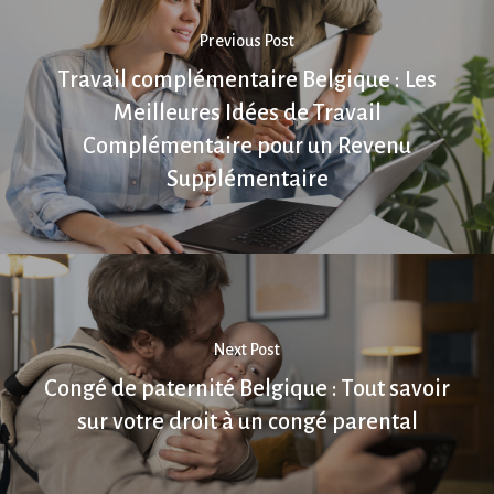
Previous Post
Travail complémentaire Belgique : Les
Meilleures Idées de Travail
Complémentaire pour un Revenu
Supplémentaire
Next Post
Congé de paternité Belgique : Tout savoir
sur votre droit à un congé parental