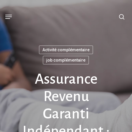
Skip
se
Menu
to
main
content
Activité complémentaire
job complémentaire
Assurance
Revenu
Garanti
Indépendant :