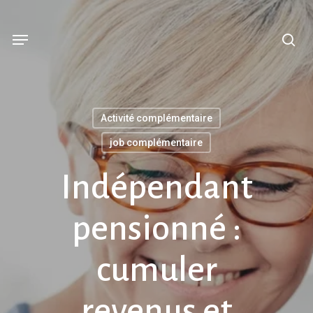
Skip
se
Menu
to
main
content
Activité complémentaire
job complémentaire
Indépendant
pensionné :
cumuler
revenus et