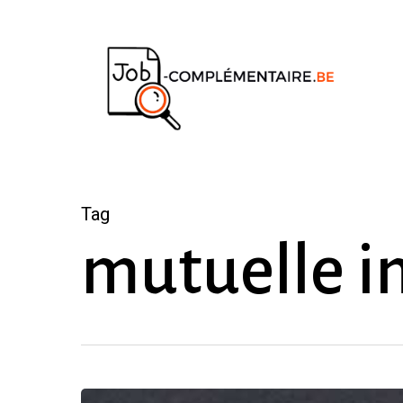
Skip
to
main
content
Tag
mutuelle 