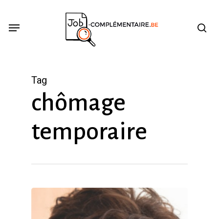
Skip
se
Menu
to
main
content
Tag
chômage
temporaire