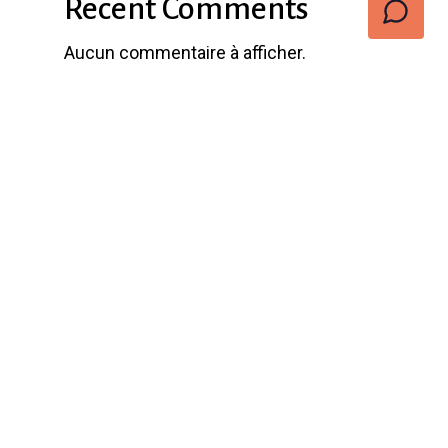
Recent Comments
Aucun commentaire à afficher.
Popular Posts
Frais déductibles pour les
indépendants en Belgique :
Liste complète
octobre 10, 2024