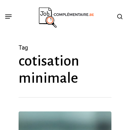
Skip
se
Menu
to
main
content
Tag
cotisation
minimale