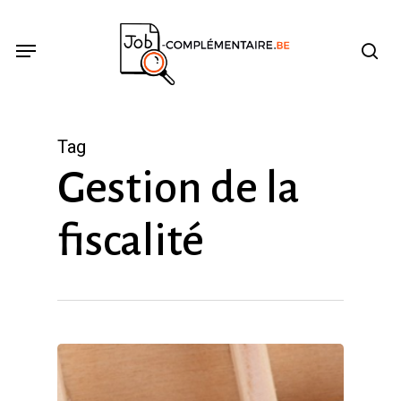
Skip
se
Menu
to
main
content
Tag
Gestion de la
fiscalité