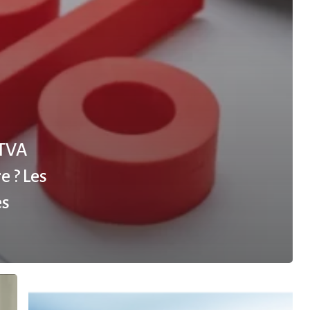
 TVA
e ? Les
es