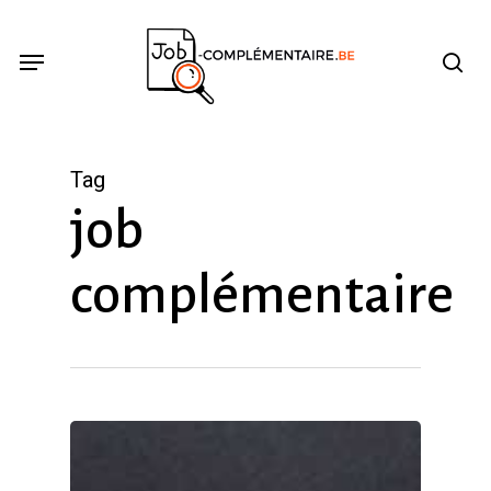
Skip
se
Menu
to
main
content
Tag
job
complémentaire