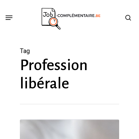
Skip
se
Menu
to
main
content
Tag
Profession
libérale