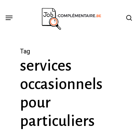
Skip
se
Menu
to
main
content
Tag
services
occasionnels
pour
particuliers