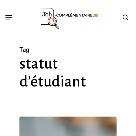
Skip
se
Menu
to
main
content
Tag
statut
d’étudiant