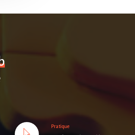
b
e
Pratique