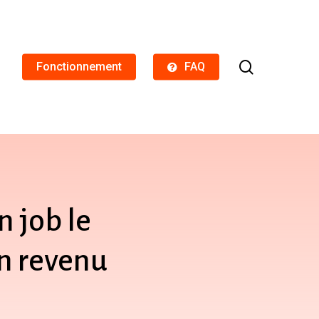
search
Fonctionnement
FAQ
n
job
le
n
revenu